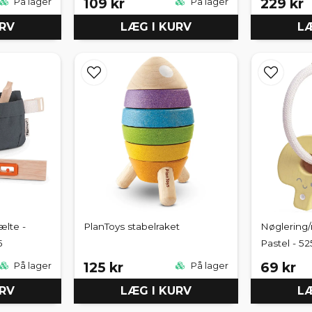
109 kr
229 kr
På lager
På lager
URV
LÆG I KURV
LÆ
ælte -
PlanToys stabelraket
Nøglering/r
5
Pastel - 52
125 kr
69 kr
På lager
På lager
URV
LÆG I KURV
LÆ