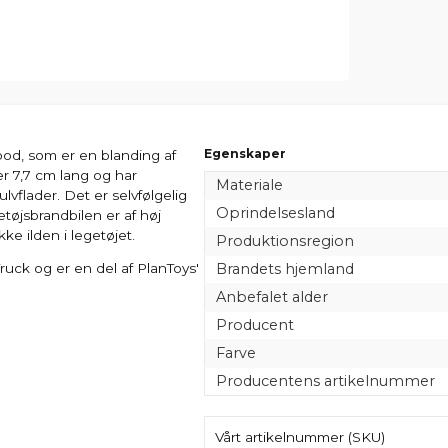
Egenskaper
ood, som er en blanding af
er 7,7 cm lang og har
Materiale
lvflader. Det er selvfølgelig
Oprindelsesland
etøjsbrandbilen er af høj
kke ilden i legetøjet.
Produktionsregion
Brandets hjemland
uck og er en del af PlanToys'
Anbefalet alder
Producent
Farve
Producentens artikelnummer
Vårt artikelnummer (SKU)