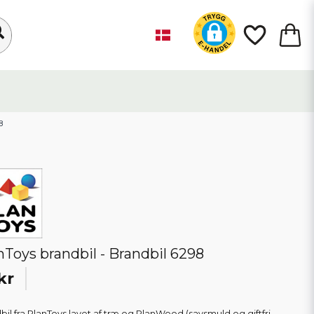
8
nToys brandbil - Brandbil 6298
kr
bil fra PlanToys lavet af træ og PlanWood (savsmuld og giftfri