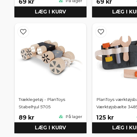
69 kr
69 kr
På lager
LÆG I KURV
LÆG I K
Træklegetøj - PlanToys
PlanToys værktøjsb
Stabelhjul 5705
Værktøjsbælte 348
89 kr
125 kr
På lager
LÆG I KURV
LÆG I K