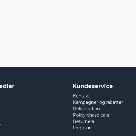
edier
Kundeservice
Kontakt
Kampagner og rabatter
Reklamation
Policy chase cars
Returnera
r
Logga in