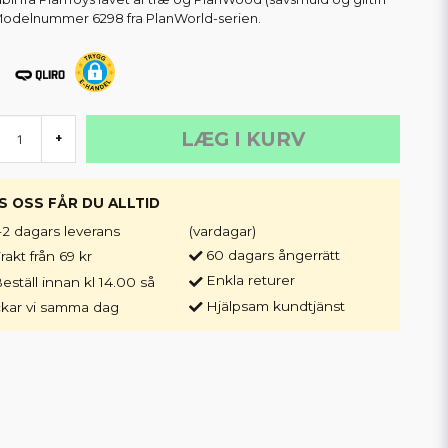
 Modelnummer 6298 fra PlanWorld-serien.
LÆG I KURV
+
S OSS FÅR DU ALLTID
-2 dagars leverans
(vardagar)
60 dagars ångerrätt
rakt från 69 kr
Enkla returer
eställ innan kl 14.00 så
Hjälpsam kundtjänst
ckar vi samma dag