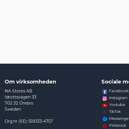
Om virksomheden
Sociale m
NA Stores AB
Facebook
Idrottsvägen 33
Instagram
702 32 Örebro
Youtube
Sweden
TikTok
Messenge
Org.nr (SE): 559333-4757
Pinterest