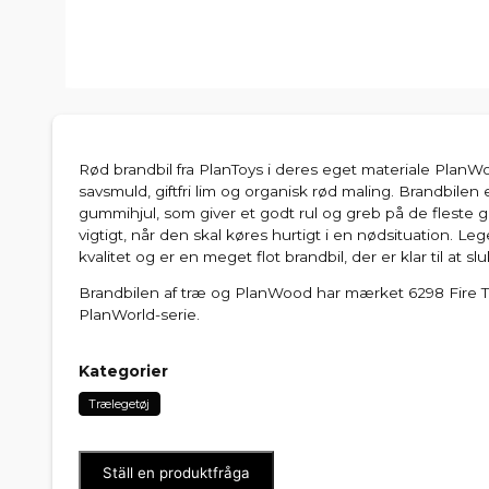
Rød brandbil fra PlanToys i deres eget materiale PlanW
savsmuld, giftfri lim og organisk rød maling. Brandbilen 
gummihjul, som giver et godt rul og greb på de fleste gu
vigtigt, når den skal køres hurtigt i en nødsituation. Leg
kvalitet og er en meget flot brandbil, der er klar til at slu
Brandbilen af træ og PlanWood har mærket 6298 Fire Tr
PlanWorld-serie.
Kategorier
Trælegetøj
Ställ en produktfråga