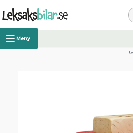
Sø
Le