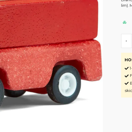
lim).
-
HO
1
F
B
ski