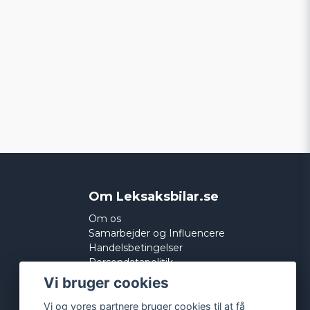
Om Leksaksbilar.se
Om os
Samarbejder og Influencere
Handelsbetingelser
Persondatapolitik
Cookies
Vi bruger cookies
Vi og vores partnere bruger cookies til at få