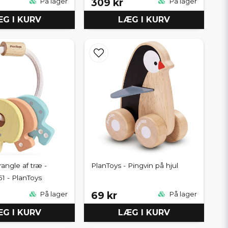
309 kr
På lager
På lager
G I KURV
LÆG I KURV
angle af træ -
PlanToys - Pingvin på hjul
51 - PlanToys
69 kr
På lager
På lager
G I KURV
LÆG I KURV