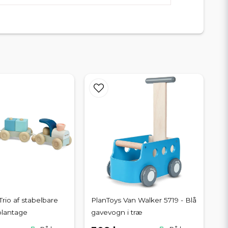
Trio af stabelbare
PlanToys Van Walker 5719 - Blå
plantage
gavevogn i træ