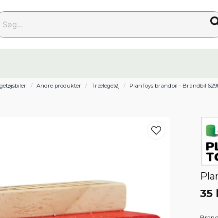
g...
getøjsbiler
Andre produkter
Trælegetøj
PlanToys brandbil - Brandbil 629
Pla
35 
Brand