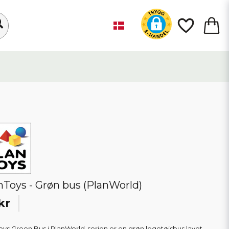
nToys - Grøn bus (PlanWorld)
kr
oys Green Bus i PlanWorld-serien er en grøn legetøjsbus lavet