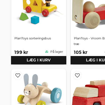
PlanToys sorteringsbus
PlanToys - Vroom Bu
træ
199 kr
105 kr
På lager
LÆG I KURV
LÆG I K