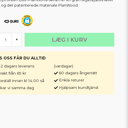
æ og det patenterede materiale PlanWood.
LÆG I KURV
+
S OSS FÅR DU ALLTID
-2 dagars leverans
(vardagar)
60 dagars ångerrätt
rakt från 69 kr
Enkla returer
eställ innan kl 14.00 så
Hjälpsam kundtjänst
ckar vi samma dag