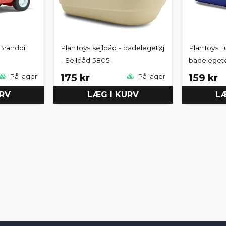
Brandbil
PlanToys sejlbåd - badelegetøj
PlanToys T
- Sejlbåd 5805
badelegetø
175 kr
159 kr
På lager
På lager
URV
LÆG I KURV
LÆ