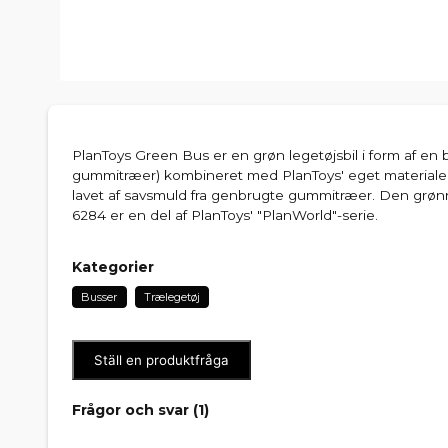
PlanToys Green Bus er en grøn legetøjsbil i form af en 
gummitræer) kombineret med PlanToys' eget materiale
lavet af savsmuld fra genbrugte gummitræer. Den g
6284 er en del af PlanToys' "PlanWorld"-serie.
Kategorier
Busser
Trælegetøj
Ställ en produktfråga
Frågor och svar (
1
)