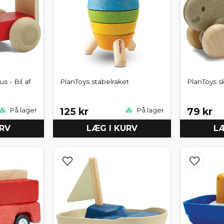
s - Bil af
PlanToys stabelraket
PlanToys s
125 kr
79 kr
På lager
På lager
URV
LÆG I KURV
LÆ