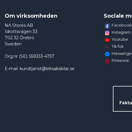
Om virksomheden
Sociale m
NA Stores AB
Facebook
Idrottsvägen 33
Instagram
702 32 Örebro
Youtube
Sweden
TikTok
Messenge
Org.nr (SE): 559333-4757
Pinterest
E-mail: kundtjanst@leksaksbilar.se