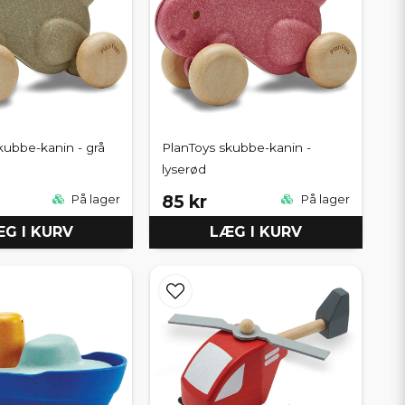
kubbe-kanin - grå
PlanToys skubbe-kanin -
lyserød
85 kr
På lager
På lager
G I KURV
LÆG I KURV