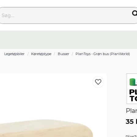
g...
Legetøjsbiler
Køretøjstype
Busser
PlanToys - Grøn bus (PlanWorld)
Pla
35 
PlanT