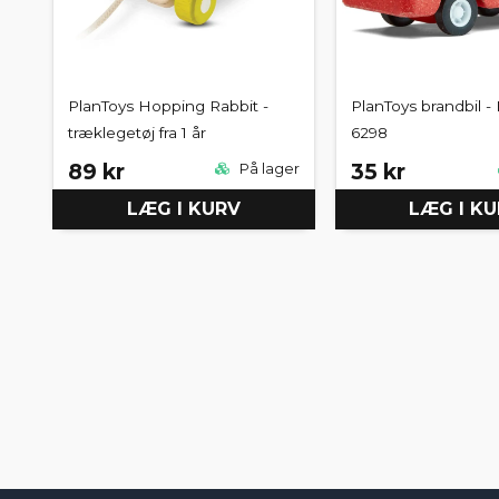
PlanToys Hopping Rabbit -
PlanToys brandbil - 
træklegetøj fra 1 år
6298
89 kr
35 kr
På lager
LÆG I KURV
LÆG I K