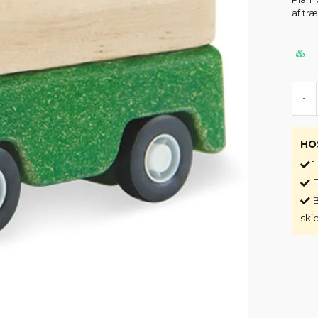
af tr
-
HO
1
F
B
ski