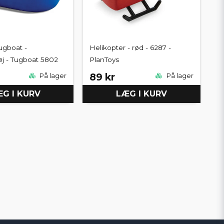
ugboat -
Helikopter - rød - 6287 -
j - Tugboat 5802
PlanToys
89 kr
På lager
På lager
G I KURV
LÆG I KURV