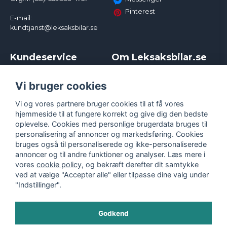
Pinterest
E-mail:
kundtjanst@leksaksbilar.se
Kundeservice
Om Leksaksbilar.se
Kontakt
Om os
Kampagner og rabatter
Samarbejder og
Vi bruger cookies
Reklamation
Influencere
Vi og vores partnere bruger cookies til at få vores
Policy chase cars
Handelsbetingelser
hjemmeside til at fungere korrekt og give dig den bedste
Returnera
Persondatapolitik
oplevelse. Cookies med personlige brugerdata bruges til
Logga in
Cookies
personalisering af annoncer og markedsføring. Cookies
bruges også til personaliserede og ikke-personaliserede
annoncer og til andre funktioner og analyser. Læs mere i
vores
cookie policy
, og bekræft derefter dit samtykke
ved at vælge "Accepter alle" eller tilpasse dine valg under
"Indstillinger".
Godkend