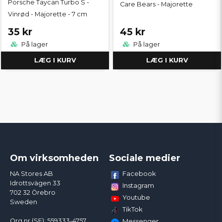
Porsche Taycan Turbo S -
Care Bears - Majorette
Vinrød - Majorette - 7 cm
35 kr
45 kr
På lager
På lager
LÆG I KURV
LÆG I KURV
Om virksomheden
Sociale medier
Facebook
NA Stores AB
Idrottsvägen 33
Instagram
702 32 Örebro
Youtube
Sweden
TikTok
Org.nr (SE): 559333-4757
Messenger