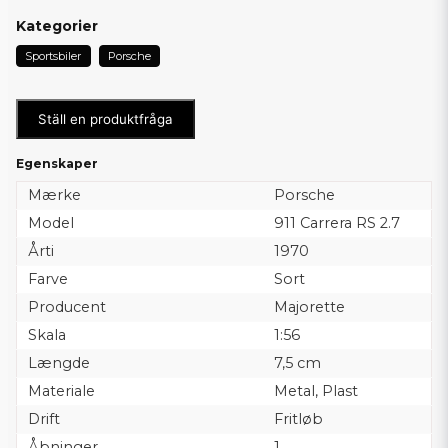
Kategorier
Sportsbiler
Porsche
Ställ en produktfråga
Egenskaper
Mærke
Porsche
Model
911 Carrera RS 2.7
Årti
1970
Farve
Sort
Producent
Majorette
Skala
1:56
Længde
7,5 cm
Materiale
Metal, Plast
Drift
Fritløb
Åbninger
1