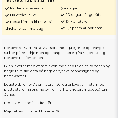
HOS OSS FÅR DU ALLTID
1-2 dagars leverans
(vardagar)
60 dagars ångerrätt
Frakt från 69 kr
Enkla returer
Beställ innan kl 14.00 så
Hjälpsam kundtjänst
skickar vi samma dag
Porsche 911 Carrera RS 2.7 i sort (med gule, røde og orange
striber på kølerhjelmen og orange interiør) fra Majorette og
Porsche Edition-serien.
Bilen leveres med et samlekort med et billede af Porschen og
nogle tekniske data på bagsiden, f.eks. tophastighed og
hestekræfter.
Legetøjsbilen er 7,5 cm (skala 1:56) og er lavet af metal med
plastdetaljer. Bilens motorhjelm til hækmotoren (bagpå) kan
åbnes.
Produktet anbefales fra 3 år.
Majorettes nummer til bilen er 209E.