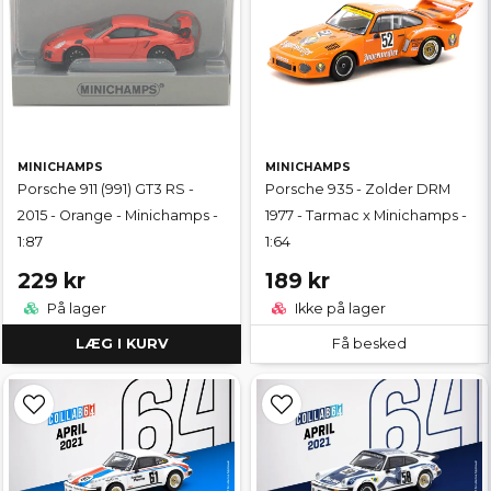
MINICHAMPS
MINICHAMPS
Porsche 911 (991) GT3 RS -
Porsche 935 - Zolder DRM
2015 - Orange - Minichamps -
1977 - Tarmac x Minichamps -
1:87
1:64
229 kr
189 kr
På lager
Ikke på lager
LÆG I KURV
Få besked