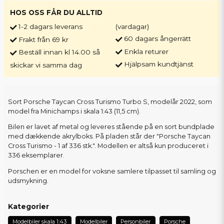
HOS OSS FÅR DU ALLTID
1-2 dagars leverans
(vardagar)
60 dagars ångerrätt
Frakt från 69 kr
Enkla returer
Beställ innan kl 14.00 så
Hjälpsam kundtjänst
skickar vi samma dag
Sort Porsche Taycan Cross Turismo Turbo S, modelår 2022, som
model fra Minichamps i skala 1:43 (11,5 cm).
Bilen er lavet af metal og leveres stående på en sort bundplade
med dækkende akrylboks. På pladen står der "Porsche Taycan
Cross Turismo - 1 af 336 stk.". Modellen er altså kun produceret i
336 eksemplarer.
Porschen er en model for voksne samlere tilpasset til samling og
udsmykning.
Kategorier
Modelbiler skala 1:43
Modelbiler
Personbiler
Porsche