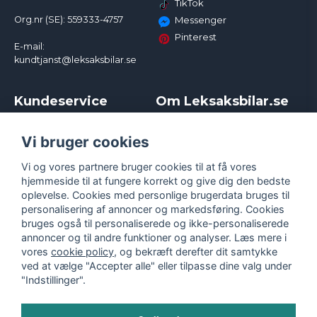
TikTok
Org.nr (SE): 559333-4757
Messenger
Pinterest
E-mail:
kundtjanst@leksaksbilar.se
Kundeservice
Om Leksaksbilar.se
Kontakt
Om os
Kampagner og rabatter
Samarbejder og
Vi bruger cookies
Reklamation
Influencere
Vi og vores partnere bruger cookies til at få vores
Policy chase cars
Handelsbetingelser
hjemmeside til at fungere korrekt og give dig den bedste
Returnera
Persondatapolitik
oplevelse. Cookies med personlige brugerdata bruges til
Logga in
Cookies
personalisering af annoncer og markedsføring. Cookies
bruges også til personaliserede og ikke-personaliserede
annoncer og til andre funktioner og analyser. Læs mere i
vores
cookie policy
, og bekræft derefter dit samtykke
ved at vælge "Accepter alle" eller tilpasse dine valg under
"Indstillinger".