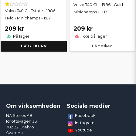
Volvo 740 GL - 1986 - Guld -
Volvo 740 GL Estate - 1986 -
Minichamps - 1:87
Hvid - Minichamps - 1:87
209 kr
209 kr
På lager
Ikke på lager
LÆG I KURV
Få besked
Om virksomheden
Sociale medier
Facebook
NA Stores AB
Idrottsvägen 33
Instagram
702 32 Örebro
Youtube
Sweden