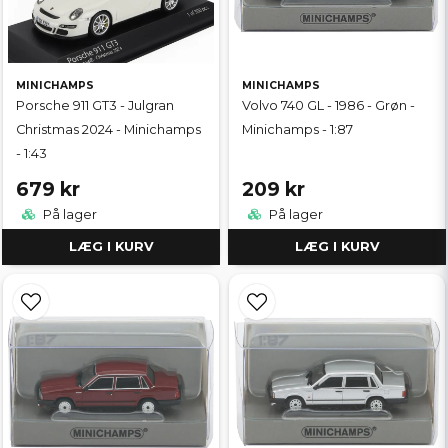
MINICHAMPS
MINICHAMPS
Porsche 911 GT3 - Julgran
Volvo 740 GL - 1986 - Grøn -
Christmas 2024 - Minichamps
Minichamps - 1:87
- 1:43
679 kr
209 kr
På lager
På lager
LÆG I KURV
LÆG I KURV