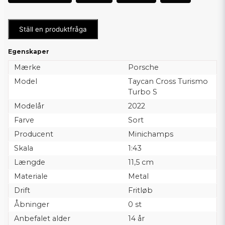
Ställ en produktfråga
Egenskaper
Mærke
Porsche
Model
Taycan Cross Turismo
Turbo S
Modelår
2022
Farve
Sort
Producent
Minichamps
Skala
1:43
Længde
11,5 cm
Materiale
Metal
Drift
Fritløb
Åbninger
0 st
Anbefalet alder
14 år