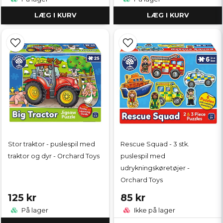
LÆG I KURV
LÆG I KURV
Stor traktor - puslespil med
Rescue Squad - 3 stk.
traktor og dyr - Orchard Toys
puslespil med
udrykningskøretøjer -
Orchard Toys
125 kr
85 kr
På lager
Ikke på lager