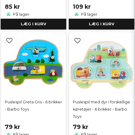
85 kr
109 kr
På lager
På lager
LÆG I KURV
LÆG I KURV
Puslespil Greta Gris - 6 brikker
Puslespil med dyr i forskellige
- Barbo Toys
køretøjer - 6 brikker - Barbo
Toys
79 kr
79 kr
På lager
På lager