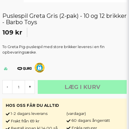
Puslespil Greta Gris (2-pak) - 10 og 12 brikker
- Barbo Toys
109 kr
To Greta Pig-puslespil med store brikker leveres i en fin
opbevaringsæske.
LÆG I KURV
-
+
HOS OSS FÅR DU ALLTID
1-2 dagars leverans
(vardagar)
60 dagars ångerrätt
Frakt från 69 kr
Enkla returer
Beställ innan kl 14.00 så