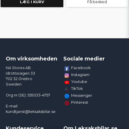
LÆG I KURV
Få besked
Om virksomheden
Sociale medier
Facebook
NA Stores AB
Idrottsvägen 33
Instagram
702 32 Örebro
Youtube
Sweden
TikTok
Org.nr (SE): 559333-4757
Messenger
Pinterest
E-mail:
kundtjanst@leksaksbilar.se
Kundeservice
Om Leksaksbilar.se