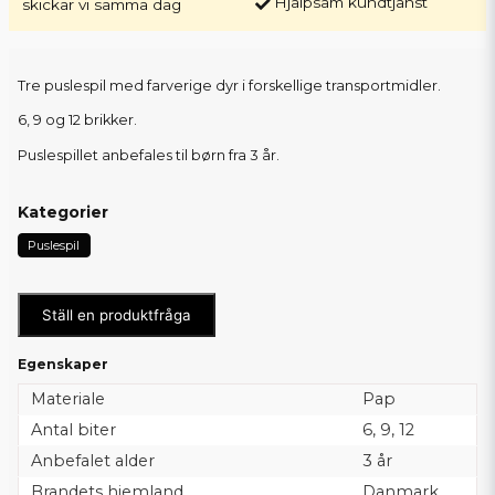
Hjälpsam kundtjänst
skickar vi samma dag
Tre puslespil med farverige dyr i forskellige transportmidler.
6, 9 og 12 brikker.
Puslespillet anbefales til børn fra 3 år.
Kategorier
Puslespil
Ställ en produktfråga
Egenskaper
Materiale
Pap
Antal biter
6, 9, 12
Anbefalet alder
3 år
Brandets hjemland
Danmark