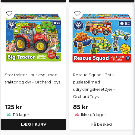
Stor traktor - puslespil med
Rescue Squad - 3 stk.
traktor og dyr - Orchard Toys
puslespil med
udrykningskøretøjer -
Orchard Toys
125 kr
85 kr
På lager
Ikke på lager
LÆG I KURV
Få besked