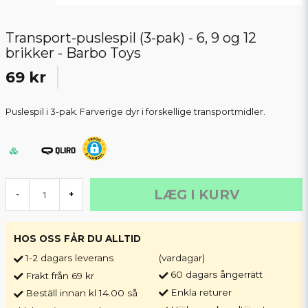
Transport-puslespil (3-pak) - 6, 9 og 12
brikker - Barbo Toys
69 kr
Puslespil i 3-pak. Farverige dyr i forskellige transportmidler.
LÆG I KURV
-
+
HOS OSS FÅR DU ALLTID
1-2 dagars leverans
(vardagar)
60 dagars ångerrätt
Frakt från 69 kr
Enkla returer
Beställ innan kl 14.00 så