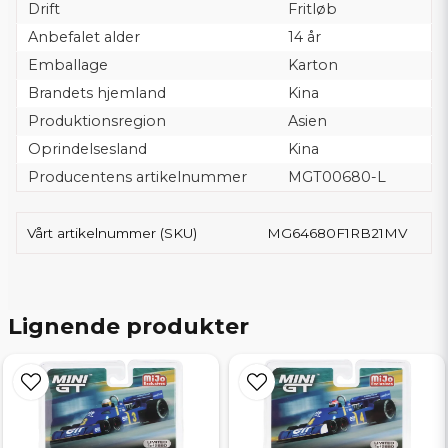
Drift
Fritløb
Anbefalet alder
14 år
Emballage
Karton
Brandets hjemland
Kina
Produktionsregion
Asien
Oprindelsesland
Kina
Producentens artikelnummer
MGT00680-L
Vårt artikelnummer (SKU)
MG64680F1RB21MV
Lignende produkter