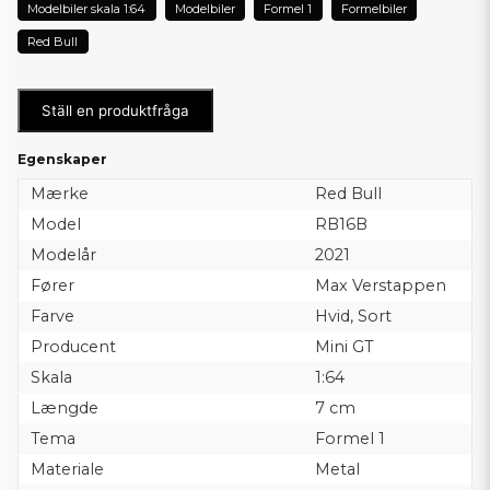
Modelbiler skala 1:64
Modelbiler
Formel 1
Formelbiler
Red Bull
Ställ en produktfråga
Egenskaper
Mærke
Red Bull
Model
RB16B
Modelår
2021
Fører
Max Verstappen
Farve
Hvid, Sort
Producent
Mini GT
Skala
1:64
Længde
7 cm
Tema
Formel 1
Materiale
Metal