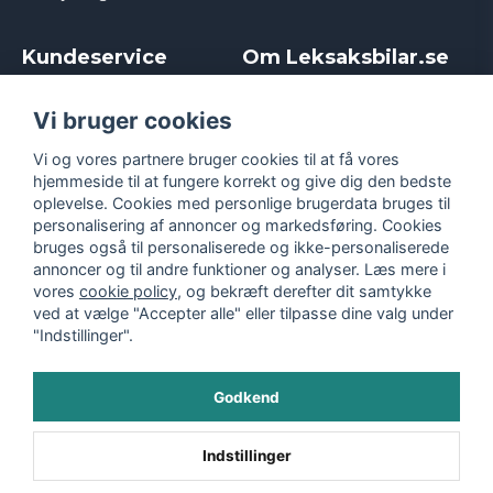
Kundeservice
Om Leksaksbilar.se
Kontakt
Om os
Kampagner og rabatter
Samarbejder og
Vi bruger cookies
Reklamation
Influencere
Vi og vores partnere bruger cookies til at få vores
Policy chase cars
Handelsbetingelser
hjemmeside til at fungere korrekt og give dig den bedste
Returnera
Persondatapolitik
oplevelse. Cookies med personlige brugerdata bruges til
Logga in
Cookies
personalisering af annoncer og markedsføring. Cookies
bruges også til personaliserede og ikke-personaliserede
annoncer og til andre funktioner og analyser. Læs mere i
vores
cookie policy
, og bekræft derefter dit samtykke
ved at vælge "Accepter alle" eller tilpasse dine valg under
"Indstillinger".
Godkend
©
2026
- Leksaksbilar.se
Indstillinger