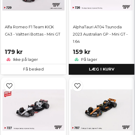
Alfa Romeo F1 Team KICK
AlphaTauri AT04 Tsunoda
C43 - Valtteri Bottas - Mini GT
2023 Australian GP - Mini GT -
1:64
179 kr
159 kr
Ikke på lager
På lager
Få besked
LÆG I KURV