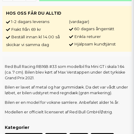
HOS OSS FÅR DU ALLTID
1-2 dagars leverans
(vardagar)
60 dagars ångerrätt
Frakt från 69 kr
Enkla returer
Beställ innan kl 14.00 så
Hjälpsam kundtjänst
skickar vi samma dag
Red Bull Racing RB16B #33 som modelbil fra Mini GT i skala 1:64
(ca. 7 cm). Bilen blev kørt af Max Verstappen under det tyrkiske
Grand Prix 2021.
Bilen er lavet af metal og har gummidæk. Da det var vådt under
løbet, er bilen udstyret med regndæk (grøn markering).
Bilen er en model for voksne samlere. Anbefalet alder 14 år.
Modellen er officielt licenseret af Red Bull GmbH/Østrig.
Kategorier