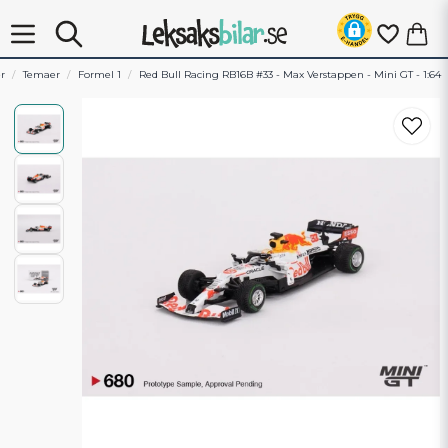
r
Temaer
Formel 1
Red Bull Racing RB16B #33 - Max Verstappen - Mini GT - 1:64