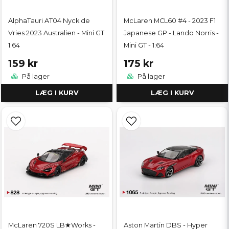
AlphaTauri AT04 Nyck de
McLaren MCL60 #4 - 2023 F1
Vries 2023 Australien - Mini GT
Japanese GP - Lando Norris -
1:64
Mini GT - 1:64
159 kr
175 kr
På lager
På lager
LÆG I KURV
LÆG I KURV
McLaren 720S LB★Works -
Aston Martin DBS - Hyper