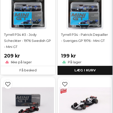
Tyrrell P34 #3 - Jody
Tyrrell P34 - Patrick Depailler
Scheckter - 1976 Swedish GP
- Sveriges GP 1976 - Mini GT
- Mini GT
209 kr
199 kr
Ikke på lager
På lager
Få besked
LÆG I KURV