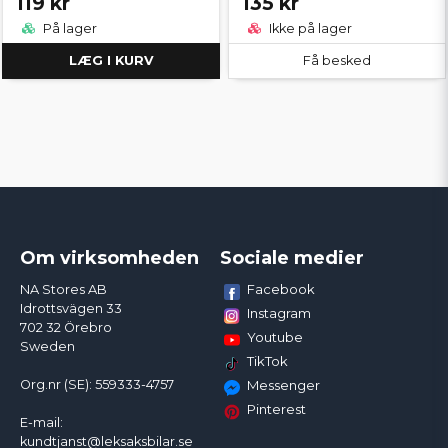
119 kr
135 kr
På lager
Ikke på lager
LÆG I KURV
Få besked
Om virksomheden
Sociale medier
Facebook
NA Stores AB
Idrottsvägen 33
Instagram
702 32 Örebro
Youtube
Sweden
TikTok
Org.nr (SE): 559333-4757
Messenger
Pinterest
E-mail:
kundtjanst@leksaksbilar.se