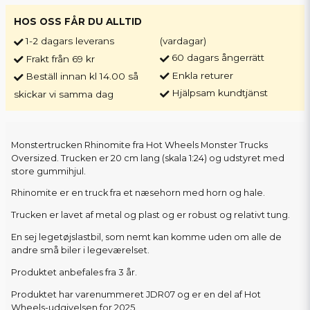
HOS OSS FÅR DU ALLTID
1-2 dagars leverans
(vardagar)
60 dagars ångerrätt
Frakt från 69 kr
Enkla returer
Beställ innan kl 14.00 så
Hjälpsam kundtjänst
skickar vi samma dag
Monstertrucken Rhinomite fra Hot Wheels Monster Trucks
Oversized. Trucken er 20 cm lang (skala 1:24) og udstyret med
store gummihjul.
Rhinomite er en truck fra et næsehorn med horn og hale.
Trucken er lavet af metal og plast og er robust og relativt tung.
En sej legetøjslastbil, som nemt kan komme uden om alle de
andre små biler i legeværelset.
Produktet anbefales fra 3 år.
Produktet har varenummeret JDR07 og er en del af Hot
Wheels-udgivelsen for 2025.