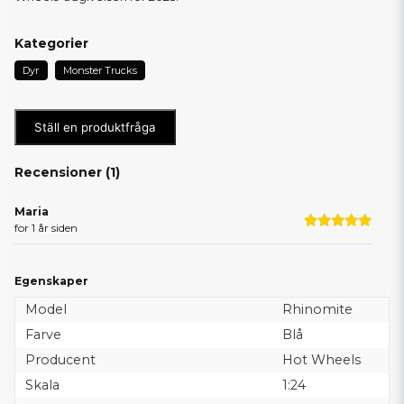
Kategorier
Dyr
Monster Trucks
Ställ en produktfråga
Recensioner (
1
)
Maria
for 1 år siden
Egenskaper
Model
Rhinomite
Farve
Blå
Producent
Hot Wheels
Skala
1:24