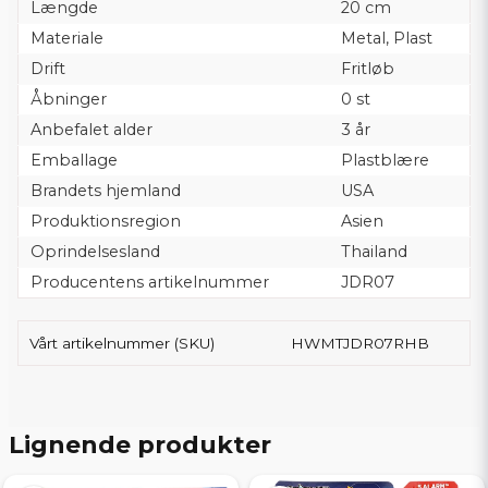
Længde
20 cm
Materiale
Metal, Plast
Drift
Fritløb
Åbninger
0 st
Anbefalet alder
3 år
Emballage
Plastblære
Brandets hjemland
USA
Produktionsregion
Asien
Oprindelsesland
Thailand
Producentens artikelnummer
JDR07
Vårt artikelnummer (SKU)
HWMTJDR07RHB
Lignende produkter