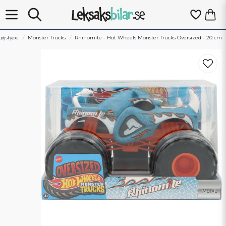
tøjstype
Monster Trucks
Rhinomite - Hot Wheels Monster Trucks Oversized - 20 cm