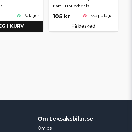
s
Kart - Hot Wheels
105 kr
På lager
Ikke på lager
G I KURV
Få besked
Om Leksaksbilar.se
Om os