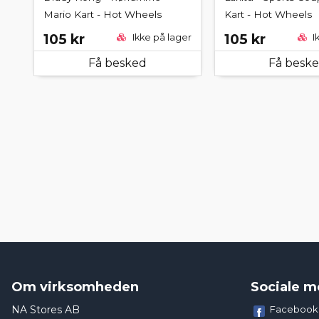
Mario Kart - Hot Wheels
Kart - Hot Wheels
105 kr
105 kr
Ikke på lager
I
Få besked
Få besk
Om virksomheden
Sociale m
NA Stores AB
Facebook