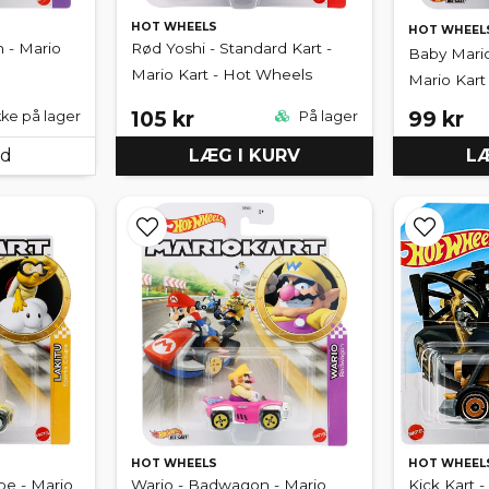
HOT WHEELS
HOT WHEEL
 - Mario
Rød Yoshi - Standard Kart -
Baby Mario
Mario Kart - Hot Wheels
Mario Kart
105 kr
99 kr
kke på lager
På lager
ed
LÆG I KURV
LÆ
HOT WHEELS
HOT WHEEL
pe - Mario
Wario - Badwagon - Mario
Kick Kart -