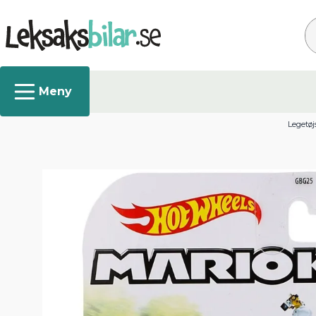
Sø
Legetøj