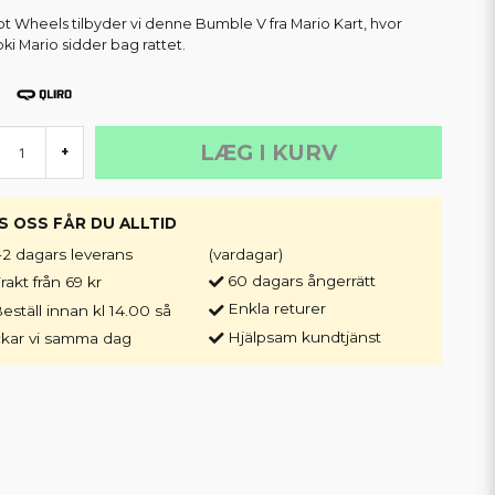
ot Wheels tilbyder vi denne Bumble V fra Mario Kart, hvor
ki Mario sidder bag rattet.
LÆG I KURV
+
S OSS FÅR DU ALLTID
-2 dagars leverans
(vardagar)
60 dagars ångerrätt
rakt från 69 kr
Enkla returer
eställ innan kl 14.00 så
Hjälpsam kundtjänst
ckar vi samma dag