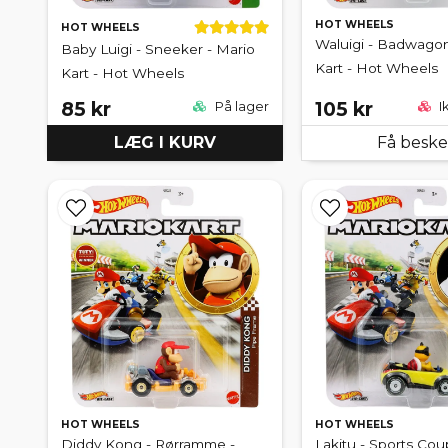
HOT WHEELS
HOT WHEELS
Waluigi - Badwagon
Baby Luigi - Sneeker - Mario
Kart - Hot Wheels
Kart - Hot Wheels
85 kr
105 kr
På lager
I
LÆG I KURV
Få besk
HOT WHEELS
HOT WHEELS
Diddy Kong - Rørramme -
Lakitu - Sports Cou