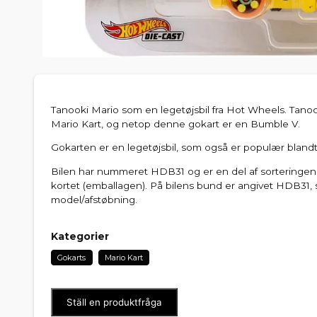
Tanooki Mario som en legetøjsbil fra Hot Wheels. Tanook
Mario Kart, og netop denne gokart er en Bumble V.
Gokarten er en legetøjsbil, som også er populær blandt
Bilen har nummeret HDB31 og er en del af sorteringen
kortet (emballagen). På bilens bund er angivet HDB31, 
model/afstøbning.
Kategorier
Gokarts
Mario Kart
Ställ en produktfråga