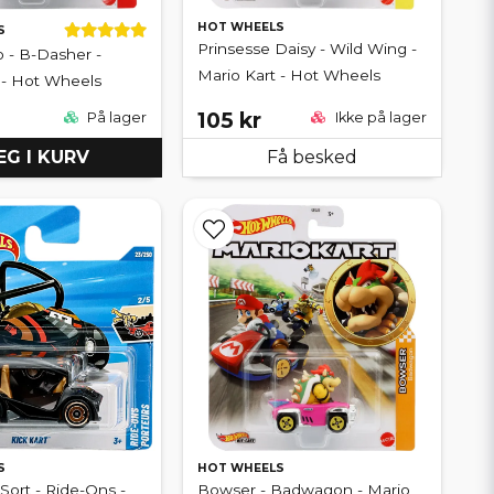
HOT WHEELS
S
Prinsesse Daisy - Wild Wing -
 - B-Dasher -
Mario Kart - Hot Wheels
 - Hot Wheels
105 kr
På lager
Ikke på lager
G I KURV
Få besked
S
HOT WHEELS
 Sort - Ride-Ons -
Bowser - Badwagon - Mario