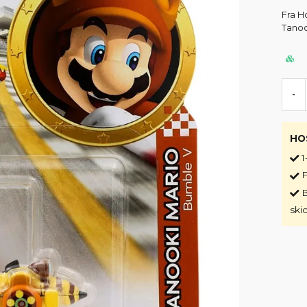
Fra H
Tanoo
-
HO
1
F
B
ski