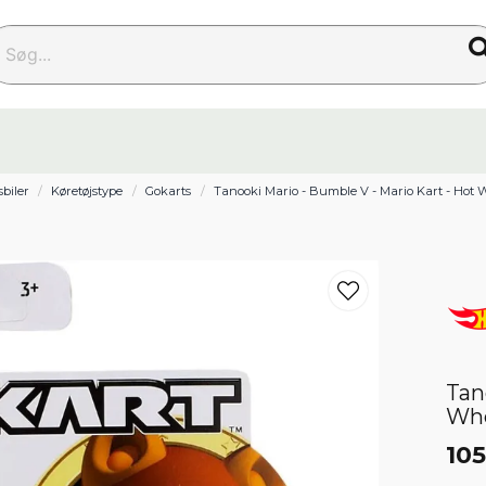
g...
sbiler
Køretøjstype
Gokarts
Tanooki Mario - Bumble V - Mario Kart - Hot 
Tan
Wh
105