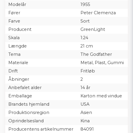
Modelår
1955
Fører
Peter Clemenza
Farve
Sort
Producent
GreenLight
Skala
1:24
Længde
21 cm
Tema
The Godfather
Materiale
Metal, Plast, Gummi
Drift
Fritløb
Åbninger
2
Anbefalet alder
14 år
Emballage
Karton med vindue
Brandets hjemland
USA
Produktionsregion
Asien
Oprindelsesland
Kina
Producentens artikelnummer
84091