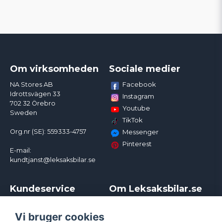
Om virksomheden
Sociale medier
Facebook
NA Stores AB
Idrottsvägen 33
Instagram
702 32 Örebro
Youtube
Sweden
TikTok
Org.nr (SE): 559333-4757
Messenger
Pinterest
E-mail:
kundtjanst@leksaksbilar.se
Kundeservice
Om Leksaksbilar.se
Kontakt
Om os
Kampagner og rabatter
Samarbejder og
Vi bruger cookies