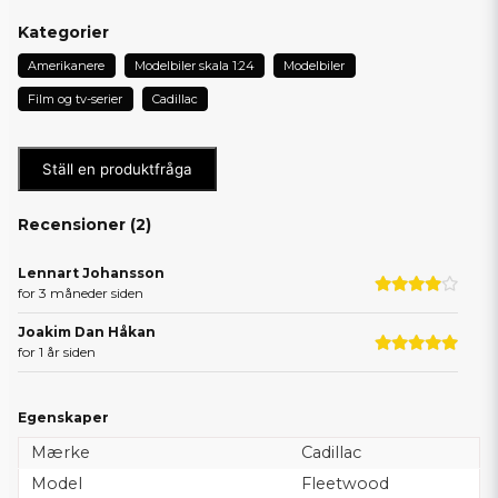
Kategorier
Amerikanere
Modelbiler skala 1:24
Modelbiler
Film og tv-serier
Cadillac
Ställ en produktfråga
Recensioner (
2
)
Lennart Johansson
for 3 måneder siden
Joakim Dan Håkan
for 1 år siden
Egenskaper
Mærke
Cadillac
Model
Fleetwood