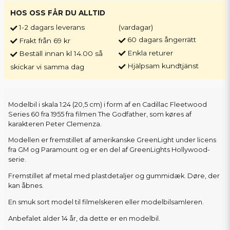
HOS OSS FÅR DU ALLTID
1-2 dagars leverans
(vardagar)
60 dagars ångerrätt
Frakt från 69 kr
Enkla returer
Beställ innan kl 14.00 så
Hjälpsam kundtjänst
skickar vi samma dag
Modelbil i skala 1:24 (20,5 cm) i form af en Cadillac Fleetwood
Series 60 fra 1955 fra filmen The Godfather, som køres af
karakteren Peter Clemenza.
Modellen er fremstillet af amerikanske GreenLight under licens
fra GM og Paramount og er en del af GreenLights Hollywood-
serie.
Fremstillet af metal med plastdetaljer og gummidæk. Døre, der
kan åbnes.
En smuk sort model til filmelskeren eller modelbilsamleren.
Anbefalet alder 14 år, da dette er en modelbil.