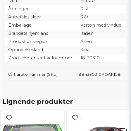
Drift
Fritløb
Åbninger
0 st
Anbefalet alder
3 år
Emballage
Karton med vindue
Brandets hjemland
Italien
Produktionsregion
Asien
Oprindelsesland
Kina
Producentens artikelnummer
18-30310
Vårt artikelnummer (SKU)
BB4330310POAR15B
Lignende produkter