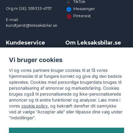
TikTok
Org.nr (SE): 559333-4757
Messenger
Pinterest
E-mail:
kundtjanst@leksaksbilar.se
Kundeservice
Om Leksaksbilar.se
Kontakt
Om os
Kampagner og rabatter
Samarbejder og
Vi bruger cookies
Reklamation
Influencere
Vi og vores partnere bruger cookies til at få vores
Policy chase cars
Handelsbetingelser
hjemmeside til at fungere korrekt og give dig den bedste
Returnera
Persondatapolitik
oplevelse. Cookies med personlige brugerdata bruges til
Logga in
Cookies
personalisering af annoncer og markedsføring. Cookies
bruges også til personaliserede og ikke-personaliserede
annoncer og til andre funktioner og analyser. Læs mere i
vores
cookie policy
, og bekræft derefter dit samtykke
ved at vælge "Accepter alle" eller tilpasse dine valg under
"Indstillinger".