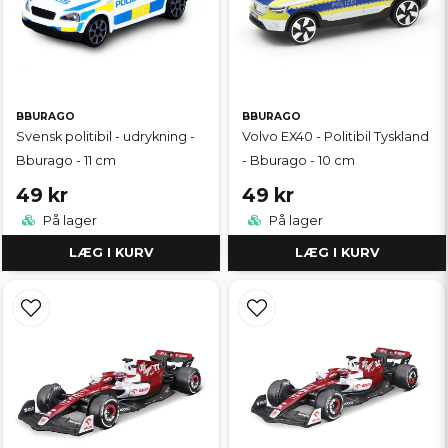
BBURAGO
BBURAGO
Svensk politibil - udrykning -
Volvo EX40 - Politibil Tyskland
Bburago - 11 cm
- Bburago - 10 cm
49 kr
49 kr
På lager
På lager
LÆG I KURV
LÆG I KURV