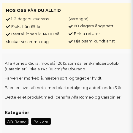
HOS OSS FÅR DU ALLTID
1-2 dagars leverans
(vardagar)
60 dagars ångerrätt
Frakt från 69 kr
Enkla returer
Beställ innan kl 14.00 så
Hjälpsam kundtjänst
skickar vi samma dag
Alfa Romeo Giulia, modelår 2015, som italiensk militærpolitibil
(Carabinieri) i skala 1:43 (10 cm) fra Bburago.
Farven er mørkeblå, næsten sort, og taget er hvidt.
Bilen er lavet af metal med plastdetaljer og anbefales fra 3 år.
Dette er et produkt med licens fra Alfa Romeo og Carabinieri.
Kategorier
Alfa Romeo
Politibiler