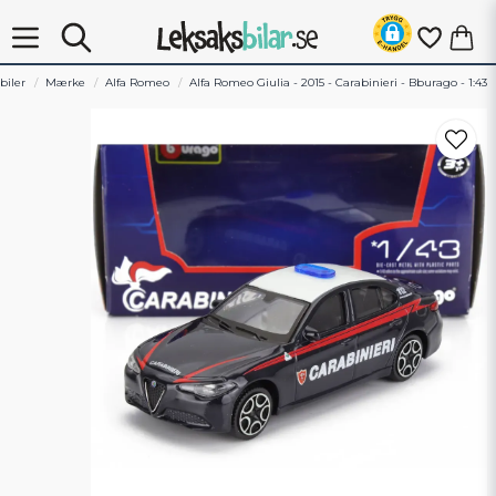
biler
Mærke
Alfa Romeo
Alfa Romeo Giulia - 2015 - Carabinieri - Bburago - 1:43