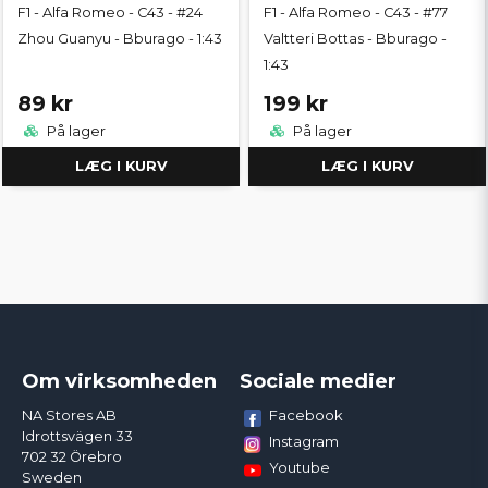
F1 - Alfa Romeo - C43 - #24
F1 - Alfa Romeo - C43 - #77
Zhou Guanyu - Bburago - 1:43
Valtteri Bottas - Bburago -
1:43
89 kr
199 kr
På lager
På lager
LÆG I KURV
LÆG I KURV
Om virksomheden
Sociale medier
Facebook
NA Stores AB
Idrottsvägen 33
Instagram
702 32 Örebro
Youtube
Sweden