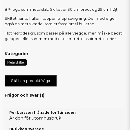
BP-logo som metalskilt. Skiltet er 30 cm bredt og 29 cm højt.
Skiltet har to huller i toppen til ophængning. Der medfølger
også en metalkæde, som er fastgjort til hullerne.
Flot retrodesign, som passer på alle vægge, men måske bedst i
garagen eller sammen med et ellers retroinspireret interiør.
Kategorier
Metalskilte
Ställ en produktfråga
Frågor och svar (
1
)
Per Larsson frågade
for 1 år siden
Är den för utomhusbruk
Butikken svarede