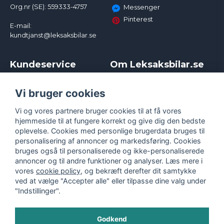
Org.nr (SE): 559333-4757
Messenger
Pinterest
E-mail:
kundtjanst@leksaksbilar.se
Kundeservice
Om Leksaksbilar.se
Kontakt
Om os
Kampagner og rabatter
Samarbejder og
Vi bruger cookies
Reklamation
Influencere
Vi og vores partnere bruger cookies til at få vores
Policy chase cars
Handelsbetingelser
hjemmeside til at fungere korrekt og give dig den bedste
Returnera
Persondatapolitik
oplevelse. Cookies med personlige brugerdata bruges til
Logga in
Cookies
personalisering af annoncer og markedsføring. Cookies
bruges også til personaliserede og ikke-personaliserede
annoncer og til andre funktioner og analyser. Læs mere i
vores
cookie policy
, og bekræft derefter dit samtykke
ved at vælge "Accepter alle" eller tilpasse dine valg under
"Indstillinger".
Godkend