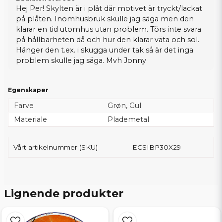
Hej Per! Skylten är i plåt där motivet är tryckt/lackat
på plåten. Inomhusbruk skulle jag säga men den
klarar en tid utomhus utan problem. Törs inte svara
på hållbarheten då och hur den klarar väta och sol.
Hänger den t.ex. i skugga under tak så är det inga
problem skulle jag säga. Mvh Jonny
Egenskaper
Farve
Grøn, Gul
Materiale
Plademetal
Vårt artikelnummer (SKU)
ECSIBP30X29
Lignende produkter