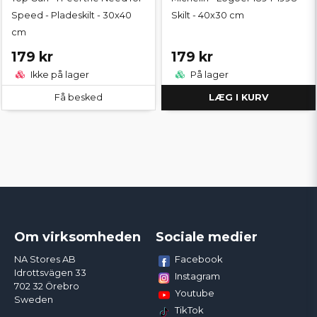
Speed - Pladeskilt - 30x40
Skilt - 40x30 cm
cm
179 kr
179 kr
Ikke på lager
På lager
Få besked
LÆG I KURV
Om virksomheden
Sociale medier
Facebook
NA Stores AB
Idrottsvägen 33
Instagram
702 32 Örebro
Youtube
Sweden
TikTok