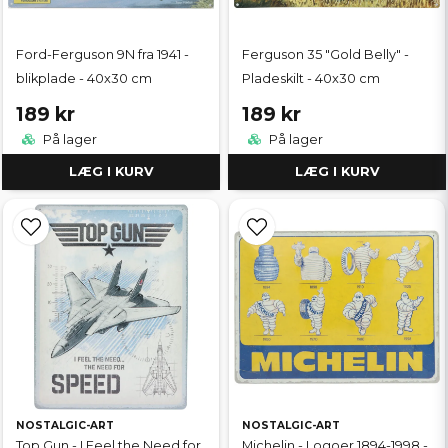
Ford-Ferguson 9N fra 1941 -
Ferguson 35 "Gold Belly" -
blikplade - 40x30 cm
Pladeskilt - 40x30 cm
189 kr
189 kr
På lager
På lager
LÆG I KURV
LÆG I KURV
NOSTALGIC-ART
NOSTALGIC-ART
Top Gun - I Feel the Need for
Michelin - Logoer 1894-1998 -