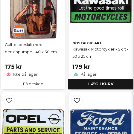
NOSTALGIC-ART
Gulf-pladeskilt med
Kawasaki Motorcykler - Skilt -
benzinpumpe - 40 x 30 cm
50 x 25 cm
175 kr
179 kr
Ikke på lager
På lager
Få besked
LÆG I KURV