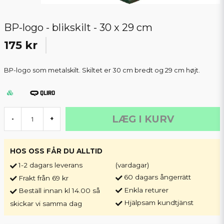
BP-logo - blikskilt - 30 x 29 cm
175 kr
BP-logo som metalskilt. Skiltet er 30 cm bredt og 29 cm højt.
LÆG I KURV
-
+
HOS OSS FÅR DU ALLTID
1-2 dagars leverans
(vardagar)
60 dagars ångerrätt
Frakt från 69 kr
Enkla returer
Beställ innan kl 14.00 så
Hjälpsam kundtjänst
skickar vi samma dag