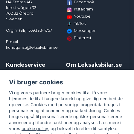
Facebook
NA Stores AB
Idrottsvägen 33
Instagram
702 32 Örebro
Youtube
Sweden
TikTok
Org.nr (SE): 559333-4757
Messenger
Pinterest
E-mail:
kundtjanst@leksaksbilar.se
Kundeservice
Om Leksaksbilar.se
Kontakt
Om os
Kampagner og rabatter
Samarbejder og
Vi bruger cookies
Reklamation
Influencere
Vi og vores partnere bruger cookies til at få vores
Policy chase cars
Handelsbetingelser
hjemmeside til at fungere korrekt og give dig den bedste
Returnera
Persondatapolitik
oplevelse. Cookies med personlige brugerdata bruges til
Logga in
Cookies
personalisering af annoncer og markedsføring. Cookies
bruges også til personaliserede og ikke-personaliserede
annoncer og til andre funktioner og analyser. Læs mere i
vores
cookie policy
, og bekræft derefter dit samtykke