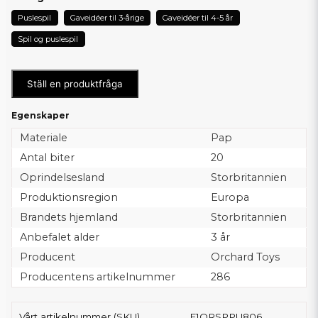
Puslespil
Gaveidéer til 3-årige
Gaveidéer til 4-5 år
Spil og puslespil
Ställ en produktfråga
Egenskaper
Materiale
Pap
Antal biter
20
Oprindelsesland
Storbritannien
Produktionsregion
Europa
Brandets hjemland
Storbritannien
Anbefalet alder
3 år
Producent
Orchard Toys
Producentens artikelnummer
286
Vårt artikelnummer (SKU)
F1ORSPPU806