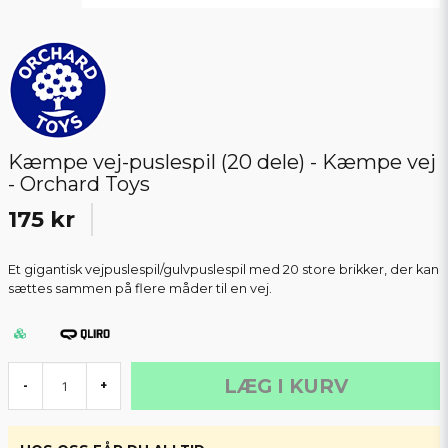
Kæmpe vej-puslespil (20 dele) - Kæmpe vej
- Orchard Toys
175 kr
Et gigantisk vejpuslespil/gulvpuslespil med 20 store brikker, der kan
sættes sammen på flere måder til en vej.
LÆG I KURV
-
+