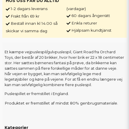
HOS OSS FÅR DU ALLTID
1-2 dagars leverans
(vardagar)
60 dagars ångerrätt
Frakt från 69 kr
Enkla returer
Beställ innan kl 14.00 så
Hjälpsam kundtjänst
skickar vi samma dag
Et kæmpe vejpuslespil/gulvpuslespil, Giant Road fra Orchard
Toys, der består af 20 brikker, hvor hver brik er 22 x 18 centimeter
stor. Her sættes børnenes fantasi på prøve, da brikkerne kan
sættes sammen på flere forskellige måder for at danne veje.
Når vejen er bygget, kan man selvfølgelig lege med
legetøjsbiler og køre på vejene. For at få en endnu længere vej
kan man selvfølgelig kombinere flere puslespil.
Puslespillet er fremstillet i England.
Produktet er fremstillet af mindst 80% genbrugsmateriale.
Kategorier