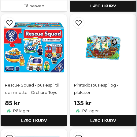
Få besked
LÆG I KURV
Rescue Squad - puslespil til
Piratskibspuslespil og -
de mindste - Orchard Toys
plakater
85 kr
135 kr
På lager
På lager
LÆG I KURV
LÆG I KURV