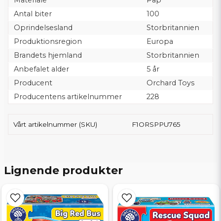
Materiale
Pap
Antal biter
100
Oprindelsesland
Storbritannien
Produktionsregion
Europa
Brandets hjemland
Storbritannien
Anbefalet alder
5 år
Producent
Orchard Toys
Producentens artikelnummer
228
Vårt artikelnummer (SKU)
F1ORSPPU765
Lignende produkter