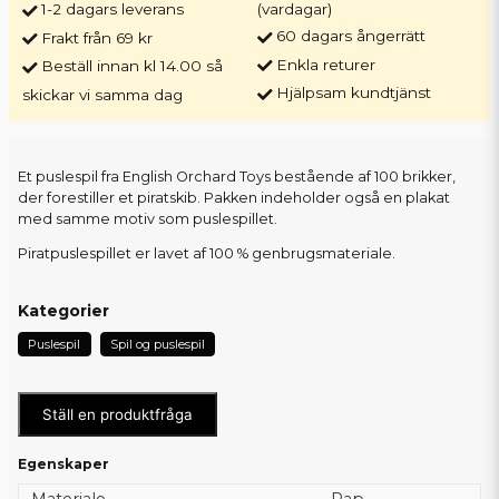
1-2 dagars leverans
(vardagar)
60 dagars ångerrätt
Frakt från 69 kr
Enkla returer
Beställ innan kl 14.00 så
Hjälpsam kundtjänst
skickar vi samma dag
Et puslespil fra English Orchard Toys bestående af 100 brikker,
der forestiller et piratskib. Pakken indeholder også en plakat
med samme motiv som puslespillet.
Piratpuslespillet er lavet af 100 % genbrugsmateriale.
Kategorier
Puslespil
Spil og puslespil
Ställ en produktfråga
Egenskaper