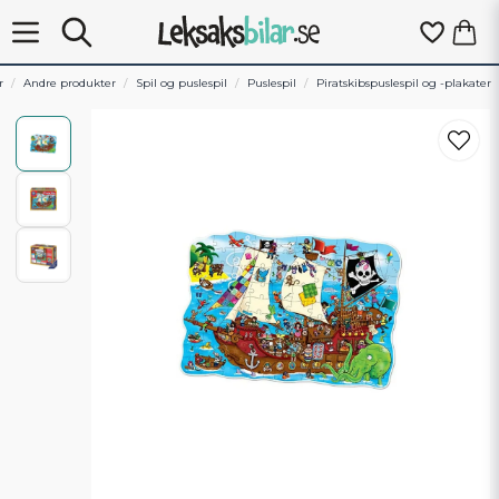
r
Andre produkter
Spil og puslespil
Puslespil
Piratskibspuslespil og -plakater