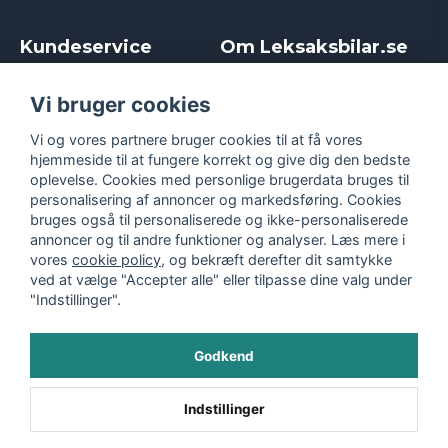
Kundeservice
Om Leksaksbilar.se
Kontakt
Om os
Kampagner og rabatter
Samarbejder og
Vi bruger cookies
Reklamation
Influencere
Vi og vores partnere bruger cookies til at få vores
Policy chase cars
Handelsbetingelser
hjemmeside til at fungere korrekt og give dig den bedste
Returnera
Persondatapolitik
oplevelse. Cookies med personlige brugerdata bruges til
Logga in
Cookies
personalisering af annoncer og markedsføring. Cookies
bruges også til personaliserede og ikke-personaliserede
annoncer og til andre funktioner og analyser. Læs mere i
vores
cookie policy
, og bekræft derefter dit samtykke
ved at vælge "Accepter alle" eller tilpasse dine valg under
"Indstillinger".
Godkend
©
2026
- Leksaksbilar.se
Indstillinger