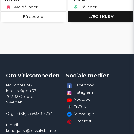
Ikke på lager
På lager
Få besked
LÆG I KURV
Om virksomheden
Sociale medier
Facebook
NA Stores AB
Idrottsvägen 33
Instagram
702 32 Örebro
Youtube
Sweden
TikTok
Org.nr (SE): 559333-4757
Messenger
Pinterest
E-mail:
kundtjanst@leksaksbilar.se