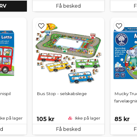
URV
Få besked
F
nispil
Bus Stop - selskabslege
Mucky Truck
farvelægni
105 kr
85 kr
kke på lager
Ikke på lager
ed
Få besked
F