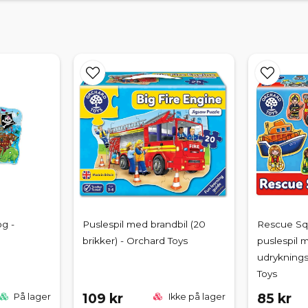
og -
Puslespil med brandbil (20
Rescue Squ
brikker) - Orchard Toys
puslespil 
udryknings
Toys
109 kr
85 kr
På lager
Ikke på lager