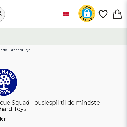
ndste - Orchard Toys
cue Squad - puslespil til de mindste -
hard Toys
kr