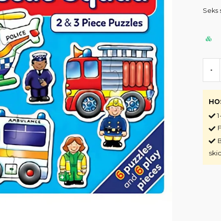
Seks s
-
HO
1
F
B
ski