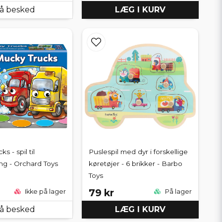
å besked
LÆG I KURV
s - spil til
Puslespil med dyr i forskellige
ng - Orchard Toys
køretøjer - 6 brikker - Barbo
Toys
79 kr
Ikke på lager
På lager
å besked
LÆG I KURV