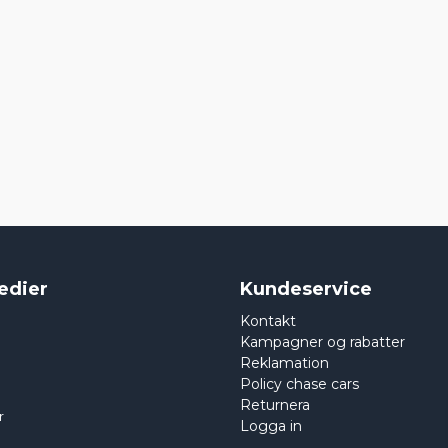
edier
Kundeservice
Kontakt
Kampagner og rabatter
Reklamation
Policy chase cars
Returnera
r
Logga in