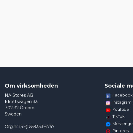
Om virksomheden
Sociale m
NA Stores AB
Facebook
Idrottsvägen 33
Instagram
702 32 Örebro
Youtube
Sweden
TikTok
Messenge
Org.nr (SE): 559333-4757
Pinterest