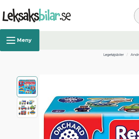
Sø
Legetøjsbiler
Andr