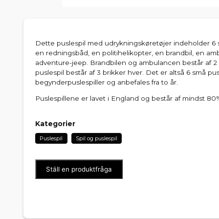
Dette puslespil med udrykningskøretøjer indeholder 6 sm
en redningsbåd, en politihelikopter, en brandbil, en am
adventure-jeep. Brandbilen og ambulancen består af 2 b
puslespil består af 3 brikker hver. Det er altså 6 små pus
begynderpuslespiller og anbefales fra to år.
Puslespillene er lavet i England og består af mindst 8
Kategorier
Puslespil
Spil og puslespil
Ställ en produktfråga