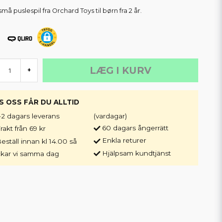
må puslespil fra Orchard Toys til børn fra 2 år.
LÆG I KURV
+
S OSS FÅR DU ALLTID
-2 dagars leverans
(vardagar)
60 dagars ångerrätt
rakt från 69 kr
Enkla returer
eställ innan kl 14.00 så
Hjälpsam kundtjänst
ckar vi samma dag