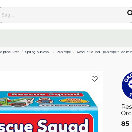
g...
e produkter
Spil og puslespil
Puslespil
Rescue Squad - puslespil til de mi
Res
Orc
85 