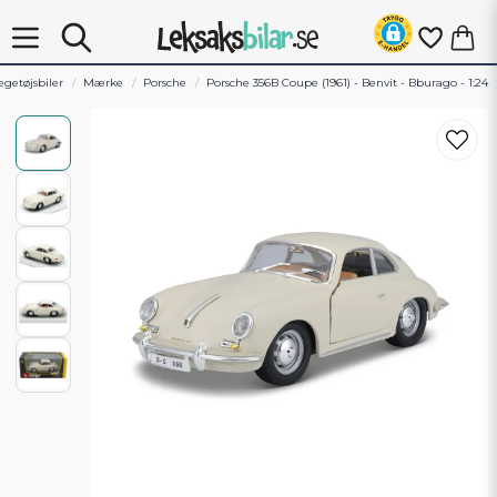
egetøjsbiler
Mærke
Porsche
Porsche 356B Coupe (1961) - Benvit - Bburago - 1:24