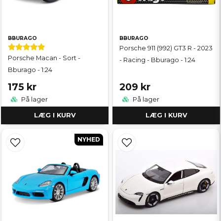
BBURAGO
BBURAGO
Porsche 911 (992) GT3 R - 2023
Porsche Macan - Sort -
- Racing - Bburago - 1:24
Bburago - 1:24
175 kr
209 kr
På lager
På lager
LÆG I KURV
LÆG I KURV
NYHED