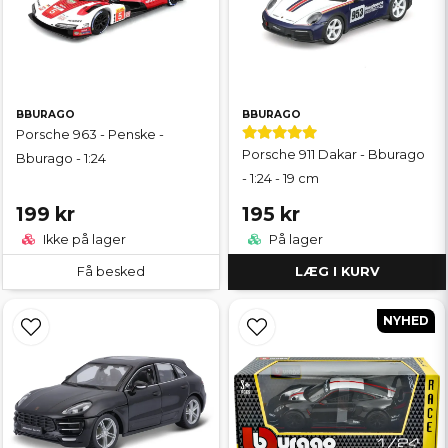
BBURAGO
BBURAGO
Porsche 963 - Penske -
Porsche 911 Dakar - Bburago
Bburago - 1:24
- 1:24 - 19 cm
199 kr
195 kr
Ikke på lager
På lager
Få besked
LÆG I KURV
NYHED