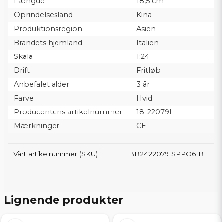
Længde
18,5 cm
Oprindelsesland
Kina
Produktionsregion
Asien
Brandets hjemland
Italien
Skala
1:24
Drift
Fritløb
Anbefalet alder
3 år
Farve
Hvid
Producentens artikelnummer
18-22079I
Mærkninger
CE
Vårt artikelnummer (SKU)
BB2422079ISPPO61BE
Lignende produkter