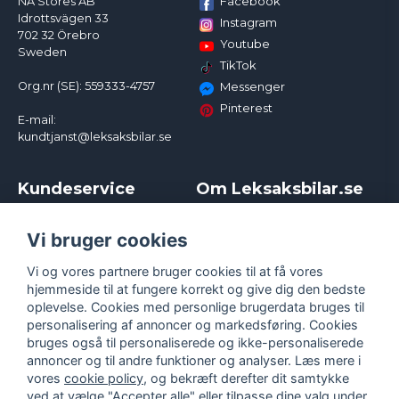
Facebook
NA Stores AB
Idrottsvägen 33
Instagram
702 32 Örebro
Youtube
Sweden
TikTok
Org.nr (SE): 559333-4757
Messenger
Pinterest
E-mail:
kundtjanst@leksaksbilar.se
Kundeservice
Om Leksaksbilar.se
Kontakt
Om os
Kampagner og rabatter
Samarbejder og
Vi bruger cookies
Reklamation
Influencere
Vi og vores partnere bruger cookies til at få vores
Policy chase cars
Handelsbetingelser
hjemmeside til at fungere korrekt og give dig den bedste
Returnera
Persondatapolitik
oplevelse. Cookies med personlige brugerdata bruges til
Logga in
Cookies
personalisering af annoncer og markedsføring. Cookies
bruges også til personaliserede og ikke-personaliserede
annoncer og til andre funktioner og analyser. Læs mere i
vores
cookie policy
, og bekræft derefter dit samtykke
ved at vælge "Accepter alle" eller tilpasse dine valg under