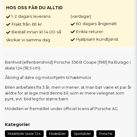
HOS OSS FÅR DU ALLTID
1-2 dagars leverans
(vardagar)
60 dagars ångerrätt
Frakt från 69 kr
Enkla returer
Beställ innan kl 14.00 så
Hjälpsam kundtjänst
skickar vi samma dag
Benhvid (elfenbenshvid) Porsche 356 B Coupe (1961) fra Burago i
skala 1:24 (18,5 cm).
Åbning af døre og motorhjelm til hækmotor.
Bilen anbefales fra 3 år, men vi mener, at man bør være et par år
ældre for at lege med denne bil, som er mere velegnet som
pynt, evt. blid leg for større børn.
Modellen er fremstillet under officiel licens af Porsche AG.
Kategorier
Modelbiler skala 1:24
Modelbiler
Sportsbiler
Porsche