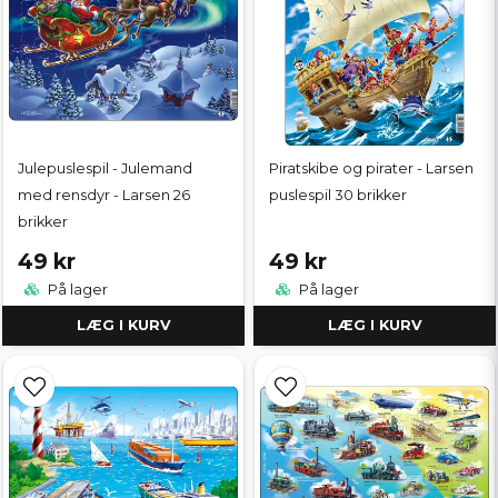
Julepuslespil - Julemand
Piratskibe og pirater - Larsen
med rensdyr - Larsen 26
puslespil 30 brikker
brikker
49 kr
49 kr
På lager
På lager
LÆG I KURV
LÆG I KURV