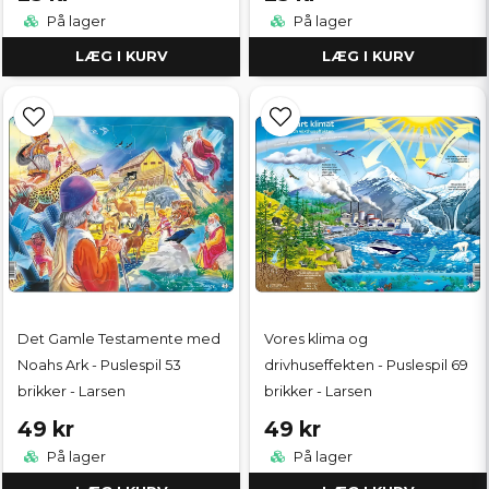
På lager
På lager
LÆG I KURV
LÆG I KURV
Det Gamle Testamente med
Vores klima og
Noahs Ark - Puslespil 53
drivhuseffekten - Puslespil 69
brikker - Larsen
brikker - Larsen
49 kr
49 kr
På lager
På lager