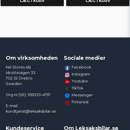
LÆG I KURV
LÆG I KURV
Om virksomheden
Sociale medier
Facebook
NA Stores AB
Idrottsvägen 33
Instagram
702 32 Örebro
Youtube
Sweden
TikTok
Org.nr (SE): 559333-4757
Messenger
Pinterest
E-mail:
kundtjanst@leksaksbilar.se
Kundeservice
Om Leksaksbilar.se