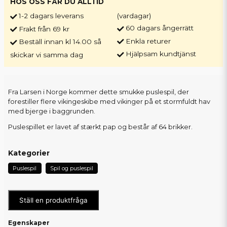
HOS OSS FÅR DU ALLTID
1-2 dagars leverans
(vardagar)
60 dagars ångerrätt
Frakt från 69 kr
Enkla returer
Beställ innan kl 14.00 så
Hjälpsam kundtjänst
skickar vi samma dag
Fra Larsen i Norge kommer dette smukke puslespil, der
forestiller flere vikingeskibe med vikinger på et stormfuldt hav
med bjerge i baggrunden.
Puslespillet er lavet af stærkt pap og består af 64 brikker.
Kategorier
Puslespil
Spil og puslespil
Ställ en produktfråga
Egenskaper