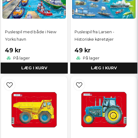
Puslespil med både i New
Puslespil fra Larsen -
Yorks havn
Historiske køretøjer
49 kr
49 kr
På lager
På lager
LÆG I KURV
LÆG I KURV