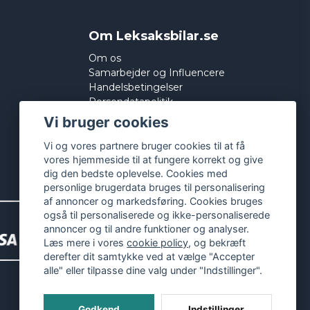
Om Leksaksbilar.se
Om os
Samarbejder og Influencere
Handelsbetingelser
Persondatapolitik
Cookies
Vi bruger cookies
Vi og vores partnere bruger cookies til at få
vores hjemmeside til at fungere korrekt og give
dig den bedste oplevelse. Cookies med
personlige brugerdata bruges til personalisering
af annoncer og markedsføring. Cookies bruges
også til personaliserede og ikke-personaliserede
annoncer og til andre funktioner og analyser.
Læs mere i vores
cookie policy
, og bekræft
derefter dit samtykke ved at vælge "Accepter
alle" eller tilpasse dine valg under "Indstillinger".
Godkend
Indstillinger