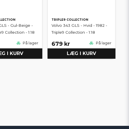
LLECTION
TRIPLE9 COLLECTION
GLS - Gul-Beige -
Volvo 343 GLS - Hvid - 1982 -
e9 Collection - 1:18
Triple9 Collection - 1:18
679 kr
På lager
På lager
G I KURV
LÆG I KURV