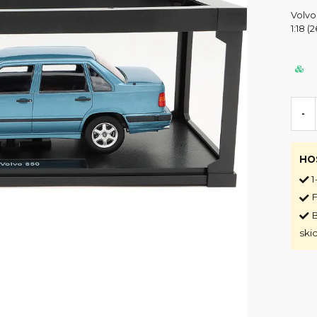
Volvo
1:18 (
-
HO
1
F
B
ski