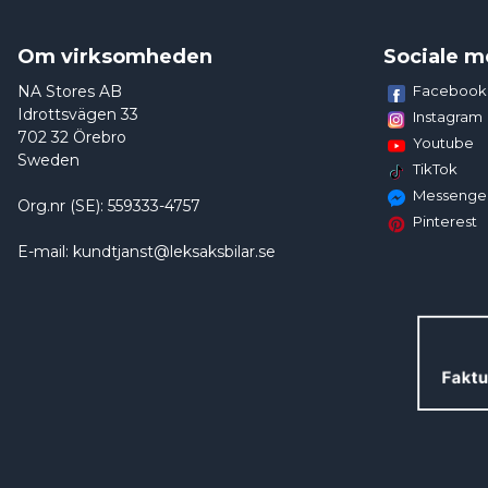
Om virksomheden
Sociale m
NA Stores AB
Facebook
Idrottsvägen 33
Instagram
702 32 Örebro
Youtube
Sweden
TikTok
Messenge
Org.nr (SE): 559333-4757
Pinterest
E-mail: kundtjanst@leksaksbilar.se