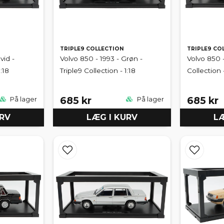
TRIPLE9 COLLECTION
TRIPLE9 CO
vid -
Volvo 850 - 1993 - Grøn -
Volvo 850 -
:18
Triple9 Collection - 1:18
Collection -
685 kr
685 kr
På lager
På lager
URV
LÆG I KURV
LÆ