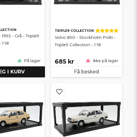
LLECTION
TRIPLE9 COLLECTION
 1993 - Grå - Triple9
Volvo 850 - Stockholm Politi -
 1:18
Triple9 Collection - 1:18
685 kr
På lager
Ikke på lager
G I KURV
Få besked