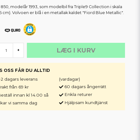
 850, modelår 1993, som modelbil fra Triple9 Collection i skala
26 cm). Volvoen er blå i en metallak kaldet "Fiord Blue Metallic".
LÆG I KURV
+
S OSS FÅR DU ALLTID
-2 dagars leverans
(vardagar)
60 dagars ångerrätt
rakt från 69 kr
Enkla returer
eställ innan kl 14.00 så
Hjälpsam kundtjänst
ckar vi samma dag