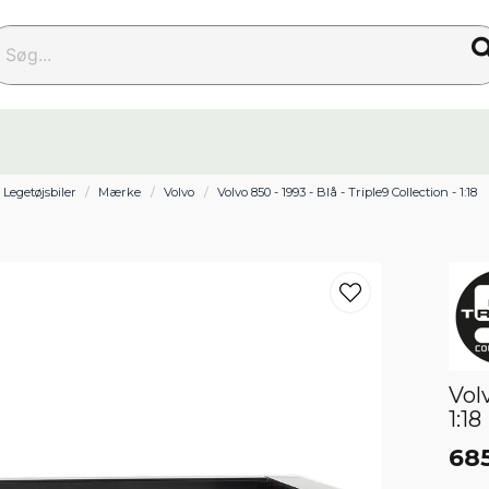
g...
Legetøjsbiler
Mærke
Volvo
Volvo 850 - 1993 - Blå - Triple9 Collection - 1:18
Volv
1:18
685