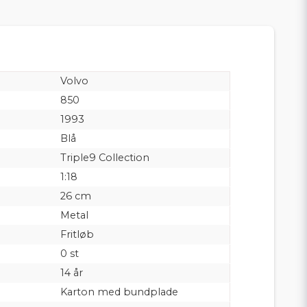
Volvo
850
1993
Blå
Triple9 Collection
1:18
26 cm
Metal
Fritløb
0 st
14 år
Karton med bundplade