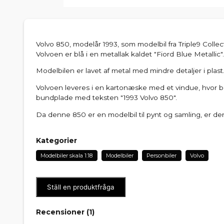
Volvo 850, modelår 1993, som modelbil fra Triple9 Collecti
Volvoen er blå i en metallak kaldet "Fiord Blue Metallic".
Modelbilen er lavet af metal med mindre detaljer i plas
Volvoen leveres i en kartonæske med et vindue, hvor b
bundplade med teksten "1993 Volvo 850".
Da denne 850 er en modelbil til pynt og samling, er den
Kategorier
Modelbiler skala 1:18
Modelbiler
Personbiler
Volvo
Ställ en produktfråga
Recensioner (
1
)