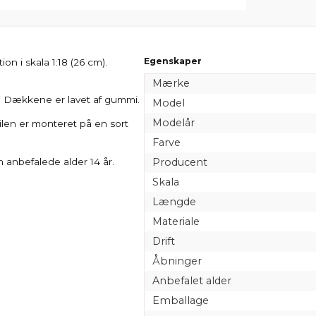
Egenskaper
on i skala 1:18 (26 cm).
Mærke
t. Dækkene er lavet af gummi.
Model
Modelår
ilen er monteret på en sort
Farve
 anbefalede alder 14 år.
Producent
Skala
Længde
Materiale
Drift
Åbninger
Anbefalet alder
Emballage