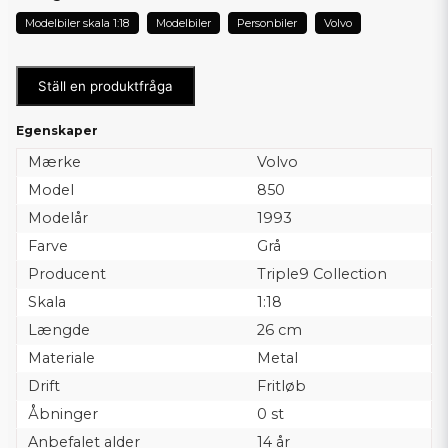
Modelbiler skala 1:18
Modelbiler
Personbiler
Volvo
Ställ en produktfråga
Egenskaper
Mærke
Volvo
Model
850
Modelår
1993
Farve
Grå
Producent
Triple9 Collection
Skala
1:18
Længde
26 cm
Materiale
Metal
Drift
Fritløb
Åbninger
0 st
Anbefalet alder
14 år