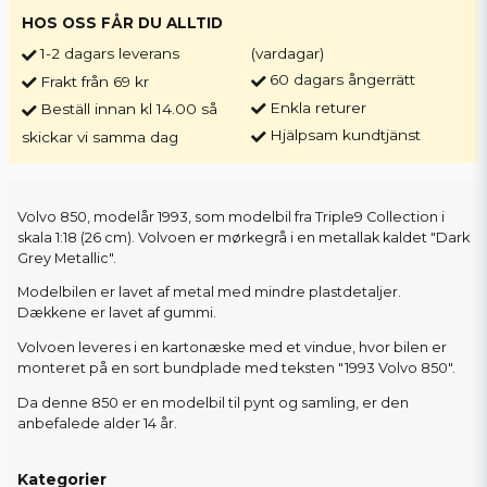
HOS OSS FÅR DU ALLTID
1-2 dagars leverans
(vardagar)
60 dagars ångerrätt
Frakt från 69 kr
Enkla returer
Beställ innan kl 14.00 så
Hjälpsam kundtjänst
skickar vi samma dag
Volvo 850, modelår 1993, som modelbil fra Triple9 Collection i
skala 1:18 (26 cm). Volvoen er mørkegrå i en metallak kaldet "Dark
Grey Metallic".
Modelbilen er lavet af metal med mindre plastdetaljer.
Dækkene er lavet af gummi.
Volvoen leveres i en kartonæske med et vindue, hvor bilen er
monteret på en sort bundplade med teksten "1993 Volvo 850".
Da denne 850 er en modelbil til pynt og samling, er den
anbefalede alder 14 år.
Kategorier