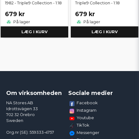
1982 - Triple9 Collection - 1:18
Triple9 Collection - 1:18
679 kr
679 kr
På lager
På lager
LÆG I KURV
LÆG I KURV
Om virksomheden
Sociale medier
Facebook
NA Stores AB
Idrottsvägen 33
Instagram
702 32 Örebro
Youtube
Sweden
TikTok
Org.nr (SE): 559333-4757
Messenger