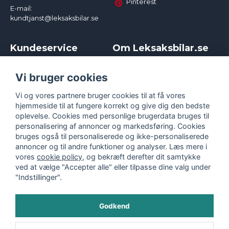
Pinterest
E-mail:
kundtjanst@leksaksbilar.se
Kundeservice
Om Leksaksbilar.se
Kontakt
Om os
Kampagner og rabatter
Samarbejder og
Vi bruger cookies
Reklamation
Influencere
Vi og vores partnere bruger cookies til at få vores
Policy chase cars
Handelsbetingelser
hjemmeside til at fungere korrekt og give dig den bedste
Returnera
Persondatapolitik
oplevelse. Cookies med personlige brugerdata bruges til
Logga in
Cookies
personalisering af annoncer og markedsføring. Cookies
bruges også til personaliserede og ikke-personaliserede
annoncer og til andre funktioner og analyser. Læs mere i
vores
cookie policy
, og bekræft derefter dit samtykke
ved at vælge "Accepter alle" eller tilpasse dine valg under
"Indstillinger".
Godkend
©
2026
- Leksaksbilar.se