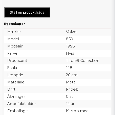
Ställ en produktfråga
Egenskaper
Mærke
Volvo
Model
850
Modelår
1993
Farve
Hvid
Producent
Triple9 Collection
Skala
1:18
Længde
26 cm
Materiale
Metal
Drift
Fritløb
Åbninger
0 st
Anbefalet alder
14 år
Emballage
Karton med