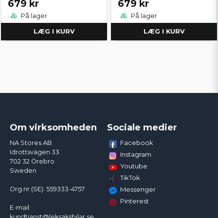
679 kr
679 kr
På lager
På lager
LÆG I KURV
LÆG I KURV
Om virksomheden
Sociale medier
Facebook
NA Stores AB
Idrottsvägen 33
Instagram
702 32 Örebro
Youtube
Sweden
TikTok
Org.nr (SE): 559333-4757
Messenger
Pinterest
E-mail:
kundtjanst@leksaksbilar.se