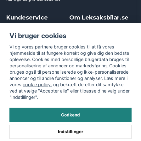
Kundeservice
Om Leksaksbilar.se
Kontakt
Om os
Kampagner og rabatter
Samarbejder og
Vi bruger cookies
Reklamation
Influencere
Vi og vores partnere bruger cookies til at få vores
Policy chase cars
Handelsbetingelser
hjemmeside til at fungere korrekt og give dig den bedste
Returnera
Persondatapolitik
oplevelse. Cookies med personlige brugerdata bruges til
Logga in
Cookies
personalisering af annoncer og markedsføring. Cookies
bruges også til personaliserede og ikke-personaliserede
annoncer og til andre funktioner og analyser. Læs mere i
vores
cookie policy
, og bekræft derefter dit samtykke
ved at vælge "Accepter alle" eller tilpasse dine valg under
"Indstillinger".
Godkend
©
2026
- Leksaksbilar.se
Indstillinger