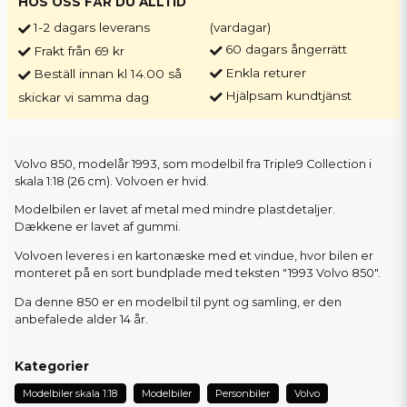
HOS OSS FÅR DU ALLTID
1-2 dagars leverans
(vardagar)
60 dagars ångerrätt
Frakt från 69 kr
Enkla returer
Beställ innan kl 14.00 så
Hjälpsam kundtjänst
skickar vi samma dag
Volvo 850, modelår 1993, som modelbil fra Triple9 Collection i
skala 1:18 (26 cm). Volvoen er hvid.
Modelbilen er lavet af metal med mindre plastdetaljer.
Dækkene er lavet af gummi.
Volvoen leveres i en kartonæske med et vindue, hvor bilen er
monteret på en sort bundplade med teksten "1993 Volvo 850".
Da denne 850 er en modelbil til pynt og samling, er den
anbefalede alder 14 år.
Kategorier
Modelbiler skala 1:18
Modelbiler
Personbiler
Volvo