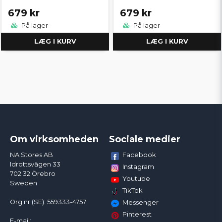
679 kr
679 kr
På lager
På lager
LÆG I KURV
LÆG I KURV
Om virksomheden
Sociale medier
Facebook
NA Stores AB
Idrottsvägen 33
Instagram
702 32 Örebro
Youtube
Sweden
TikTok
Org.nr (SE): 559333-4757
Messenger
Pinterest
E-mail: