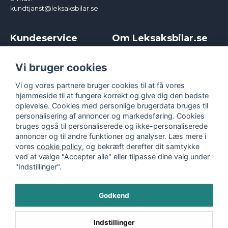
kundtjanst@leksaksbilar.se
Kundeservice
Om Leksaksbilar.se
Kontakt
Om os
Kampagner og rabatter
Samarbejder og
Vi bruger cookies
Reklamation
Influencere
Vi og vores partnere bruger cookies til at få vores
Policy chase cars
Handelsbetingelser
hjemmeside til at fungere korrekt og give dig den bedste
Returnera
Persondatapolitik
oplevelse. Cookies med personlige brugerdata bruges til
Logga in
Cookies
personalisering af annoncer og markedsføring. Cookies
bruges også til personaliserede og ikke-personaliserede
annoncer og til andre funktioner og analyser. Læs mere i
vores
cookie policy
, og bekræft derefter dit samtykke
ved at vælge "Accepter alle" eller tilpasse dine valg under
"Indstillinger".
Godkend
©
2026
- Leksaksbilar.se
Indstillinger