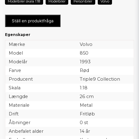
Modelbiler skala 1:18
Modelbiler
Personbiler
Volvo
Ställ en produktfråga
Egenskaper
Mærke
Volvo
Model
850
Modelår
1993
Farve
Rød
Producent
Triple9 Collection
Skala
1:18
Længde
26 cm
Materiale
Metal
Drift
Fritløb
Åbninger
0 st
Anbefalet alder
14 år