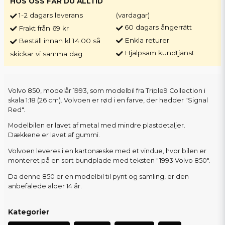
HOS OSS FÅR DU ALLTID
1-2 dagars leverans
(vardagar)
60 dagars ångerrätt
Frakt från 69 kr
Enkla returer
Beställ innan kl 14.00 så
Hjälpsam kundtjänst
skickar vi samma dag
Volvo 850, modelår 1993, som modelbil fra Triple9 Collection i
skala 1:18 (26 cm). Volvoen er rød i en farve, der hedder "Signal
Red".
Modelbilen er lavet af metal med mindre plastdetaljer.
Dækkene er lavet af gummi.
Volvoen leveres i en kartonæske med et vindue, hvor bilen er
monteret på en sort bundplade med teksten "1993 Volvo 850".
Da denne 850 er en modelbil til pynt og samling, er den
anbefalede alder 14 år.
Kategorier