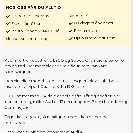
HOS OSS FÅR DU ALLTID
1-2 dagars leverans
(vardagar)
60 dagars ångerrätt
Frakt från 69 kr
Enkla returer
Beställ innan kl 14.00 så
Hjälpsam kundtjänst
skickar vi samma dag
Audi S1 e-tron quattro fra LEGO og Speed Champions-serien er
grå og rød. Der medfølger en minifigur, som kan køre
sportsvognen.
Den virkelige model til dette LEGO byggeri blev skabt i 2022,
inspireret af Sport Quattro S1 fra 1980'erne.
LEGO sættet med 274 dele anbefales fra 9 år og opefter. Når
den er færdig, måler Audien 17 cm i længden, 7 cm i bredden og
5 cm i højden.
Taget kan tages af, så minifiguren nemt kan placeres i
førersædet.
Produktet er officielt licenseret af Audi AG.