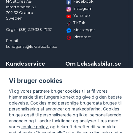
Facebook
NA Stores AB
Idrottsvägen 33
Instagram
702 32 Örebro
Youtube
Sweden
TikTok
Org.nr (SE): 559333-4757
Messenger
Pinterest
E-mail:
kundtjanst@leksaksbilar.se
Kundeservice
Om Leksaksbilar.se
Kontakt
Om os
Kampagner og rabatter
Samarbejder og
Vi bruger cookies
Reklamation
Influencere
Vi og vores partnere bruger cookies til at få vores
Policy chase cars
Handelsbetingelser
hjemmeside til at fungere korrekt og give dig den bedste
Returnera
Persondatapolitik
oplevelse. Cookies med personlige brugerdata bruges til
Logga in
Cookies
personalisering af annoncer og markedsføring. Cookies
bruges også til personaliserede og ikke-personaliserede
annoncer og til andre funktioner og analyser. Læs mere i
vores
cookie policy
, og bekræft derefter dit samtykke
ved at vælge "Accepter alle" eller tilpasse dine valg under