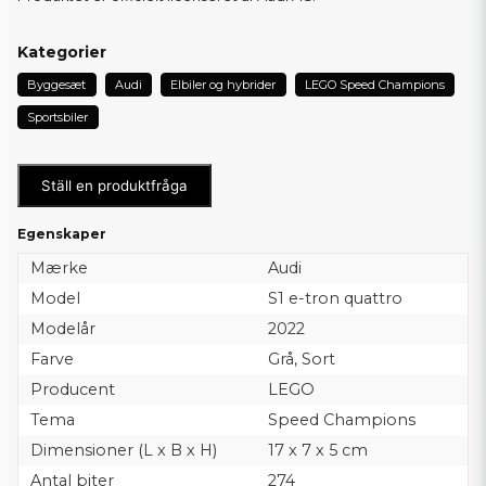
Kategorier
Byggesæt
Audi
Elbiler og hybrider
LEGO Speed Champions
Sportsbiler
Ställ en produktfråga
Egenskaper
Mærke
Audi
Model
S1 e-tron quattro
Modelår
2022
Farve
Grå, Sort
Producent
LEGO
Tema
Speed Champions
Dimensioner (L x B x H)
17 x 7 x 5 cm
Antal biter
274