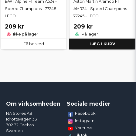
BWT Alpine F1 Team A524 -
Aston Martin Aramco F1
Speed Champions - 77248 -
AMR24 - Speed Champions
LEGO
77245 - LEGO
209 kr
209 kr
Ikke på lager
På lager
Få besked
LÆG I KURV
Om virksomheden
Sociale medier
Facebook
NA Stores AB
Idrottsvägen 33
Instagram
702 32 Örebro
Youtube
Sweden
TikTok