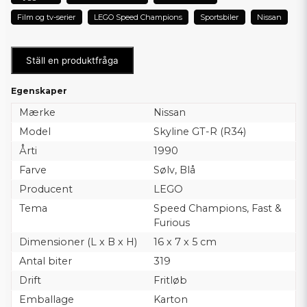
Film og tv-serier
LEGO Speed Champions
Sportsbiler
Nissan
Ställ en produktfråga
Egenskaper
Mærke
Nissan
Model
Skyline GT-R (R34)
Årti
1990
Farve
Sølv, Blå
Producent
LEGO
Tema
Speed Champions, Fast &
Furious
Dimensioner (L x B x H)
16 x 7 x 5 cm
Antal biter
319
Drift
Fritløb
Emballage
Karton