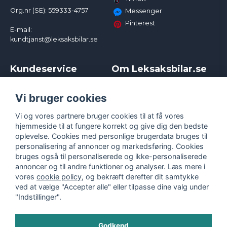
Org.nr (SE): 559333-4757
Messenger
Pinterest
E-mail:
kundtjanst@leksaksbilar.se
Kundeservice
Om Leksaksbilar.se
Kontakt
Om os
Kampagner og rabatter
Samarbejder og
Vi bruger cookies
Reklamation
Influencere
Vi og vores partnere bruger cookies til at få vores
Policy chase cars
Handelsbetingelser
hjemmeside til at fungere korrekt og give dig den bedste
Returnera
Persondatapolitik
oplevelse. Cookies med personlige brugerdata bruges til
Logga in
Cookies
personalisering af annoncer og markedsføring. Cookies
bruges også til personaliserede og ikke-personaliserede
annoncer og til andre funktioner og analyser. Læs mere i
vores
cookie policy
, og bekræft derefter dit samtykke
ved at vælge "Accepter alle" eller tilpasse dine valg under
"Indstillinger".
Godkend