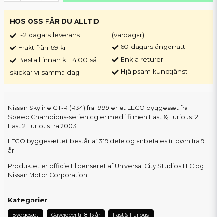
HOS OSS FÅR DU ALLTID
1-2 dagars leverans
(vardagar)
60 dagars ångerrätt
Frakt från 69 kr
Enkla returer
Beställ innan kl 14.00 så
Hjälpsam kundtjänst
skickar vi samma dag
Nissan Skyline GT-R (R34) fra 1999 er et LEGO byggesæt fra
Speed Champions-serien og er med i filmen Fast & Furious: 2
Fast 2 Furious fra 2003.
LEGO byggesættet består af 319 dele og anbefales til børn fra 9
år.
Produktet er officielt licenseret af Universal City Studios LLC og
Nissan Motor Corporation.
Kategorier
Byggesæt
Gaveidéer til 8-13 år
Fast & Furious